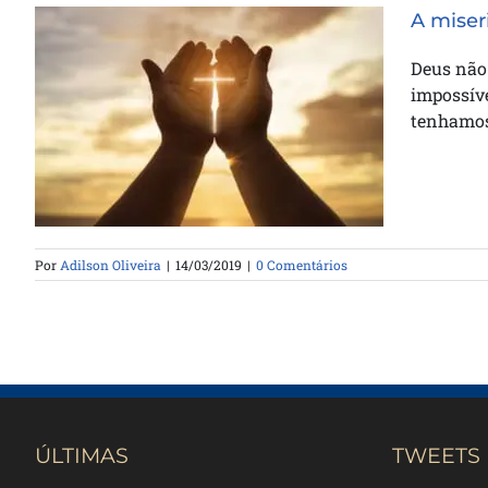
A miser
Deus não
impossíve
A misericórdia de Deus ao nos
tenhamos 
fazer encarar o impossível
Por
Adilson Oliveira
|
14/03/2019
|
0 Comentários
ÚLTIMAS
TWEETS