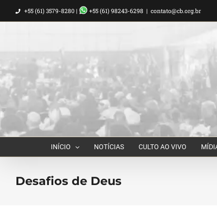
Ir
+55 (61) 3579-8280 |
+55 (61) 98243-6298
|
contato@cb.org.br
para
o
conteúdo
INÍCIO
NOTÍCIAS
CULTO AO VIVO
MÍDI
Desafios de Deus