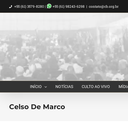
Ir
+55 (61) 3579-8280 |
+55 (61) 98243-6298
|
contato@cb.org.br
para
o
conteúdo
INÍCIO
NOTÍCIAS
CULTO AO VIVO
MÍDI
Celso De Marco