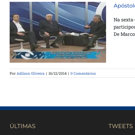
Apóstol
Na sexta-
participo
De Marco 
Apóstolo Doriel fala à TV Gênesis
Por
Adilson Oliveira
|
16/12/2014
|
0 Comentários
ÚLTIMAS
TWEETS