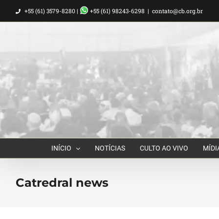
Ir
+55 (61) 3579-8280 |
+55 (61) 98243-6298
|
contato@cb.org.br
para
o
conteúdo
INÍCIO
NOTÍCIAS
CULTO AO VIVO
MÍDI
Catredral news