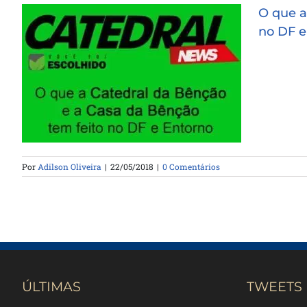
O que a
no DF e
O que a Catedral da Bênção e a
Casa da Bênção tem feito no DF
e Entorno
Por
Adilson Oliveira
|
22/05/2018
|
0 Comentários
ÚLTIMAS
TWEETS