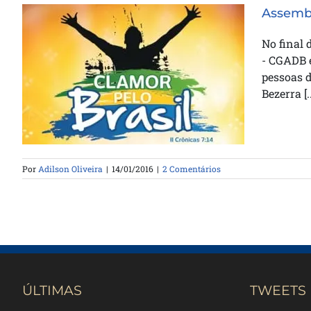
Assembl
No final 
- CGADB 
Assembleia de Deus promove dia
pessoas d
de Clamor
Bezerra [..
Por
Adilson Oliveira
|
14/01/2016
|
2 Comentários
ÚLTIMAS
TWEETS