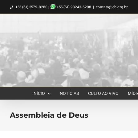
Ir
+55 (61) 3579-8280 |
+55 (61) 98243-6298
|
contato@cb.org.br
para
o
conteúdo
INÍCIO
NOTÍCIAS
CULTO AO VIVO
MÍDI
Assembleia de Deus