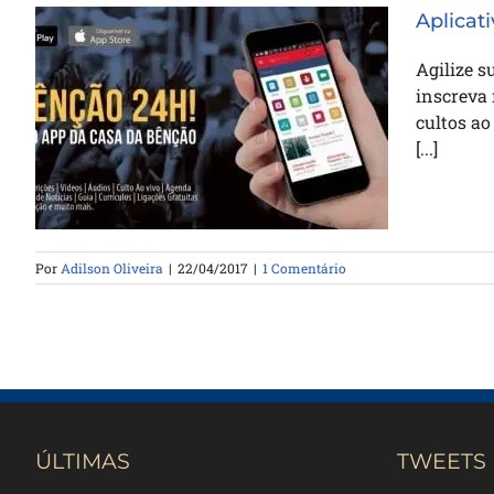
Aplicat
Agilize s
inscreva 
cultos ao
Aplicativo da Casa da Bênção
[...]
Por
Adilson Oliveira
|
22/04/2017
|
1 Comentário
ÚLTIMAS
TWEETS