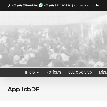
Ir
+55 (61) 3579-8280 |
+55 (61) 98243-6298
|
contato@cb.org.br
para
o
conteúdo
INÍCIO
NOTÍCIAS
CULTO AO VIVO
MÍDI
App IcbDF