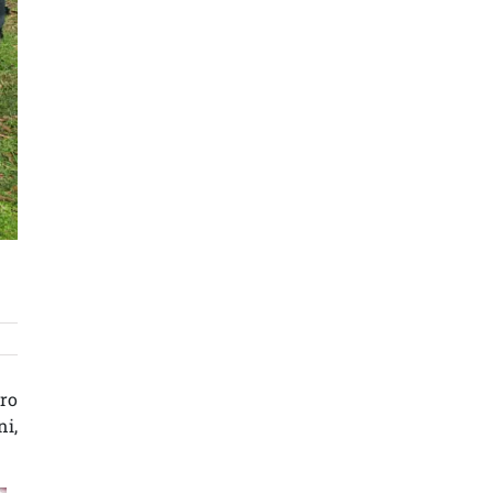
tro
ni,