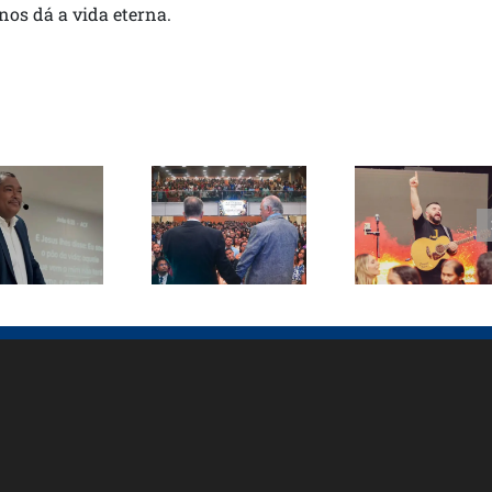
 nos dá a vida eterna.
Pastor
tor Paulo
Samuel Silva
Conferência
Muniz
lança canção
ICB Bahia
ebe visita
inédita em
reúne mais
diretores
Goianira e
de 3 mil
do SCT
celebra 43
pessoas em
durante
vidas
Salvador
cuperação
entregues a
Cristo