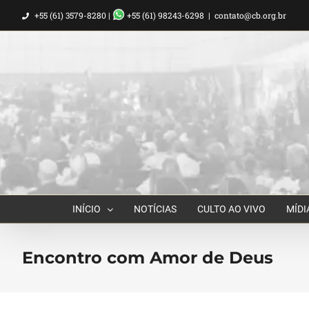
Ir
+55 (61) 3579-8280 |
+55 (61) 98243-6298
|
contato@cb.org.br
para
o
conteúdo
INÍCIO
NOTÍCIAS
CULTO AO VIVO
MÍDI
Encontro com Amor de Deus