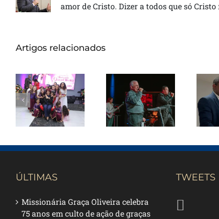
amor de Cristo. Dizer a todos que só Cristo
Artigos relacionados
Missionária
Graça Oliveira
Pas
Apóstolo Jair
celebra 75
de Oliveira
anos em
rec
ministra em
culto de
de 
noite de
ação de
avivamento
graças na
em Santos
Catedral da
re
Bênção
ÚLTIMAS
TWEETS
Missionária Graça Oliveira celebra
75 anos em culto de ação de graças