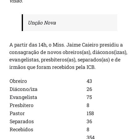
visão.
Unção Nova
A partir das 14h, o Miss. Jaime Caieiro presidiu a
consagração de novos obreiros(as), diáconos(izas),
evangelistas, presbíteros(as), separados(as) e de
irmãos que foram recebidos pela ICB.
Obreiro
43
Diácono/iza
26
Evangelista
75
Presbítero
8
Pastor
158
Separados
36
Recebidos
8
354