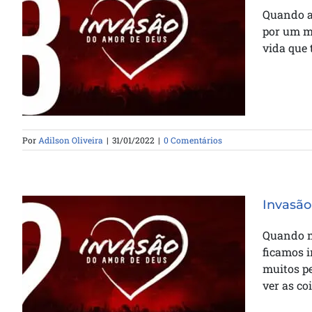
Quando a
por um m
Invasão do Amor de Deus –
vida que 
Trenamento 03
Por
Adilson Oliveira
|
31/01/2022
|
0 Comentários
Invasão
Quando me
ficamos i
Invasão do Amor de Deus –
muitos pe
Trenamento 02
ver as co