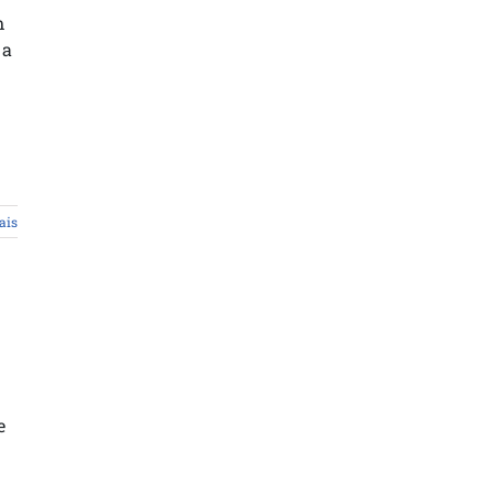
m
 a
ais
e