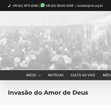
Ir
+55 (61) 3579-8280 |
+55 (61) 98243-6298
|
contato@cb.org.br
para
o
conteúdo
INÍCIO
NOTÍCIAS
CULTO AO VIVO
MÍDI
Invasão do Amor de Deus