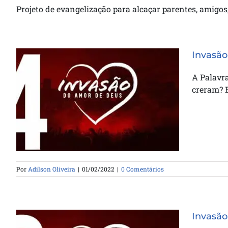
Projeto de evangelização para alcaçar parentes, amigos,
Invasão
A Palavr
creram? 
Invasão do Amor de Deus –
Trenamento 04
Por
Adilson Oliveira
|
01/02/2022
|
0 Comentários
Invasão