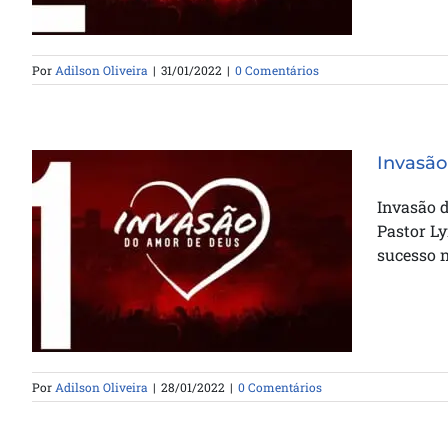
Por
Adilson Oliveira
|
31/01/2022
|
0 Comentários
Invasão
Invasão 
Pastor Ly
Invasão do Amor de Deus –
sucesso n
Trenamento 01
Por
Adilson Oliveira
|
28/01/2022
|
0 Comentários