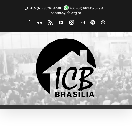
Ir
+55 (61) 3579-8280 |
+55 (61) 98243-6298
|
para
contato@cb.org.br
o
Facebook
Flickr
Rss
YouTube
Instagram
Email
Spotify
WhatsApp
conteúdo