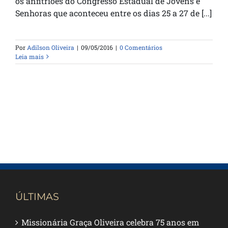
os anfitriões do Congresso Estadual de Jovens e
Senhoras que aconteceu entre os dias 25 a 27 de [...]
Por
Adilson Oliveira
|
09/05/2016
|
0 Comentários
Leia mais
ÚLTIMAS
Missionária Graça Oliveira celebra 75 anos em