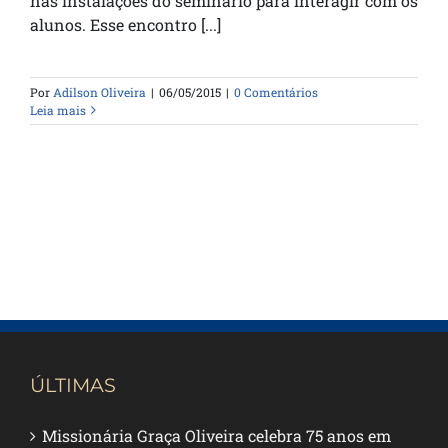
nas instalações do seminário para interagir com os
alunos. Esse encontro [...]
Por
Adilson Oliveira
|
06/05/2015
|
0 Comentários
Leia mais
ÚLTIMAS
Missionária Graça Oliveira celebra 75 anos em