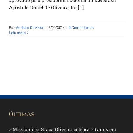
aprovado pelo presidente nacional da ICB Brasil
Apóstolo Doriel de Oliveira, foi [...]
Por
Adilson Oliveira
|
15/10/2014
|
0 Comentários
Leia mais
ÚLTIMAS
Missionária Graça Oliveira celebra 75 anos em