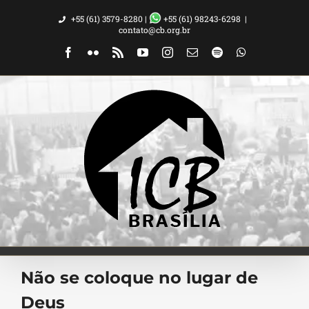
Ir
+55 (61) 3579-8280 |
+55 (61) 98243-6298
|
para
contato@cb.org.br
o
Facebook
Flickr
Rss
YouTube
Instagram
Email
Spotify
WhatsApp
conteúdo
Não se coloque no lugar de
Deus