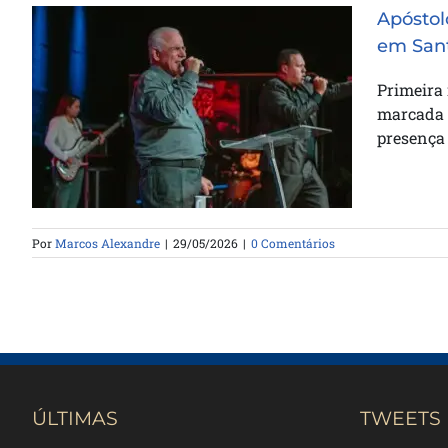
Apóstol
em San
Apóstolo Jair de Oliveira ministra
Primeira 
em noite de avivamento em
marcada p
Santos
presença
Por
Marcos Alexandre
|
29/05/2026
|
0 Comentários
ÚLTIMAS
TWEETS