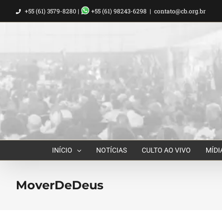
Ir
+55 (61) 3579-8280 |
+55 (61) 98243-6298
|
contato@cb.org.br
para
o
conteúdo
INÍCIO
NOTÍCIAS
CULTO AO VIVO
MÍDI
MoverDeDeus