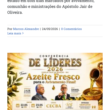
estado em dois dias marcados por avivamento,
comunhão e ministrações do Apóstolo Jair de
Oliveira.
Por
Marcos Alexandre
|
24/05/2026
|
0 Comentários
Leia mais
Conferência de Líderes celebra os 47
anos da Casa da Bênção na Bahia