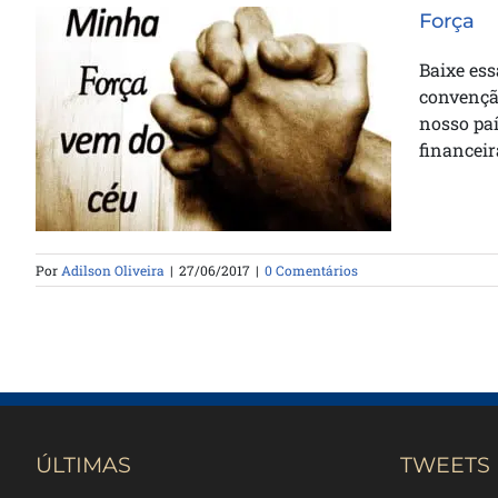
Força
Baixe es
convenção
nosso paí
Força
financeira
Por
Adilson Oliveira
|
27/06/2017
|
0 Comentários
ÚLTIMAS
TWEETS