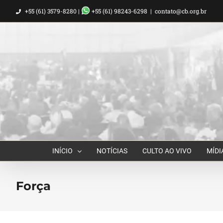
Ir
+55 (61) 3579-8280 |
+55 (61) 98243-6298
|
contato@cb.org.br
para
o
conteúdo
INÍCIO
NOTÍCIAS
CULTO AO VIVO
MÍDI
Força