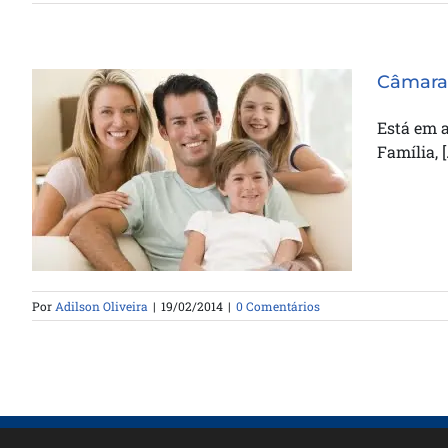
Câmara 
Está em a
Família, [
Câmara faz Enquete sobre o
conceito de Família. Participe
Por
Adilson Oliveira
|
19/02/2014
|
0 Comentários