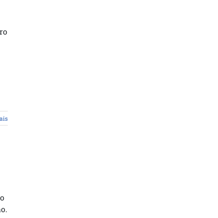
ro
ais
ão
o.