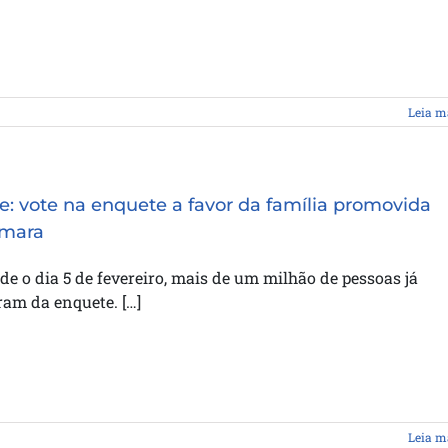
Leia m
pe: vote na enquete a favor da família promovida
âmara
de o dia 5 de fevereiro, mais de um milhão de pessoas já
ram da enquete. […]
Leia m