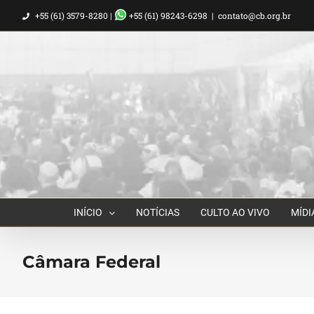
Ir
+55 (61) 3579-8280 |
+55 (61) 98243-6298
|
contato@cb.org.br
para
o
conteúdo
INÍCIO
NOTÍCIAS
CULTO AO VIVO
MÍDI
Câmara Federal