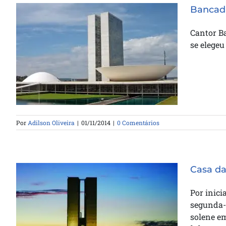
Bancada
Cantor B
se elegeu
Bancada evangélica cresci no
congresso
Por
Adilson Oliveira
|
01/11/2014
|
0 Comentários
Casa da
Por inici
segunda-f
solene e
Casa da Bênção será