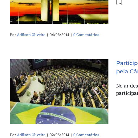
[...]
homenageada na câmara federal
Por
Adilson Oliveira
|
04/06/2014
|
0 Comentários
Partici
pela C
No ar des
Participe: vote na enquete a favor
participa
da família promovida pela
Câmara
Por
Adilson Oliveira
|
02/06/2014
|
0 Comentários