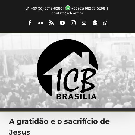
Ir
+55 (61) 3579-8280 |
+55 (61) 98243-6298
|
para
contato@cb.org.br
o
Facebook
Flickr
Rss
YouTube
Instagram
Email
Spotify
WhatsApp
conteúdo
A gratidão e o sacrifício de
Jesus