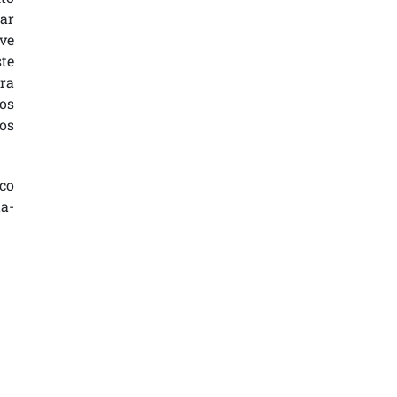
rar
uve
te
ara
ros
os
nco
a-