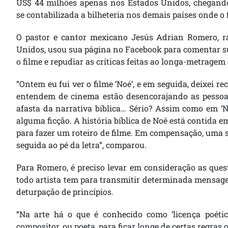
US$ 44 milhões apenas nos Estados Unidos, chegando
se contabilizada a bilheteria nos demais países onde o f
O pastor e cantor mexicano Jesús Adrian Romero, r
Unidos, usou sua página no Facebook para comentar s
o filme e repudiar as críticas feitas ao longa-metragem
“Ontem eu fui ver o filme ‘Noé’, e em seguida, deixei 
entendem de cinema estão desencorajando as pessoas
afasta da narrativa bíblica… Sério? Assim como em ‘No
alguma ficção. A história bíblica de Noé está contida e
para fazer um roteiro de filme. Em compensação, uma sé
seguida ao pé da letra”, comparou.
Para Romero, é preciso levar em consideração as ques
todo artista tem para transmitir determinada mensage
deturpação de princípios.
“Na arte há o que é conhecido como ‘licença poética
compositor, ou poeta, para ficar longe de certas regras