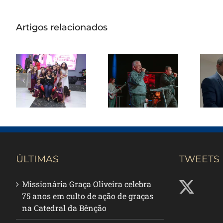
Artigos relacionados
Missionária
Graça Oliveira
Pas
Apóstolo Jair
celebra 75
de Oliveira
anos em
rec
ministra em
culto de
de 
noite de
ação de
avivamento
graças na
em Santos
Catedral da
re
Bênção
ÚLTIMAS
TWEETS
Missionária Graça Oliveira celebra
75 anos em culto de ação de graças
na Catedral da Bênção