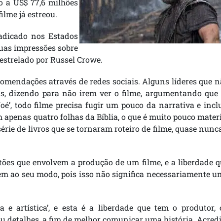
 a US$ 77,6 milhões
ilme já estreou.
adicado nos Estados
uas impressões sobre
 estrelado por Russel Crowe.
recomendações através de redes sociais. Alguns líderes que 
, dizendo para não irem ver o filme, argumentando que 
é’, todo filme precisa fugir um pouco da narrativa e incl
m apenas quatro folhas da Bíblia, o que é muito pouco mater
rie de livros que se tornaram roteiro de filme, quase nunc
tões que envolvem a produção de um filme, e a liberdade 
m ao seu modo, pois isso não significa necessariamente u
 e artística’, e esta é a liberdade que tem o produtor, 
 ou detalhes, a fim de melhor comunicar uma história. Acred