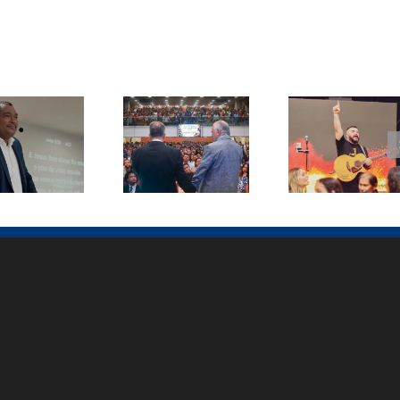
Pastor
tor Paulo
Samuel Silva
Conferência
Muniz
lança canção
ICB Bahia
ebe visita
inédita em
reúne mais
diretores
Goianira e
de 3 mil
do SCT
celebra 43
pessoas em
durante
vidas
Salvador
cuperação
entregues a
Cristo