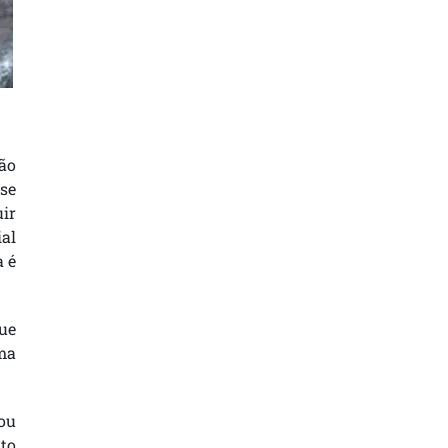
não
se
uir
ial
a é
que
ma
ou
ito