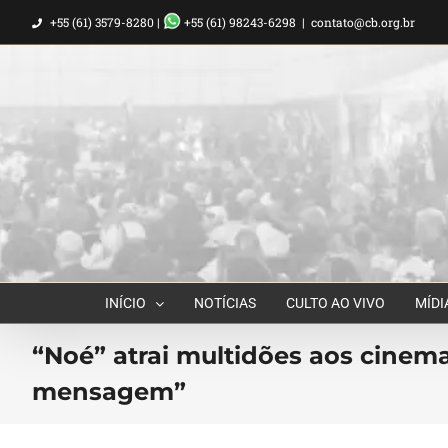
Ir
+55 (61) 3579-8280 |
+55 (61) 98243-6298
|
contato@cb.org.br
para
o
conteúdo
INÍCIO
NOTÍCIAS
CULTO AO VIVO
MÍDI
“Noé” atrai multidões aos cinema
mensagem”