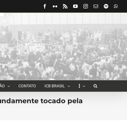
Facebook
Flickr
Rss
YouTube
Instagram
Email
Spotify
Wha
ÇÃO
CONTATO
ICB BRASIL
ofundamente tocado pela