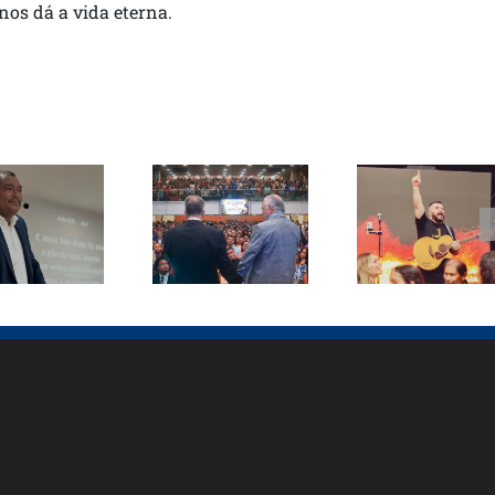
 nos dá a vida eterna.
Pastor
tor Paulo
Samuel Silva
Conferência
Muniz
lança canção
ICB Bahia
ebe visita
inédita em
reúne mais
diretores
Goianira e
de 3 mil
do SCT
celebra 43
pessoas em
durante
vidas
Salvador
cuperação
entregues a
Cristo