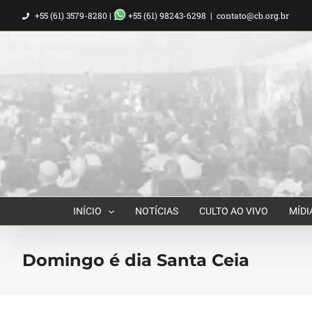
Ir
+55 (61) 3579-8280 |
+55 (61) 98243-6298
|
contato@cb.org.br
para
o
conteúdo
INÍCIO
NOTÍCIAS
CULTO AO VIVO
MÍDI
Domingo é dia Santa Ceia