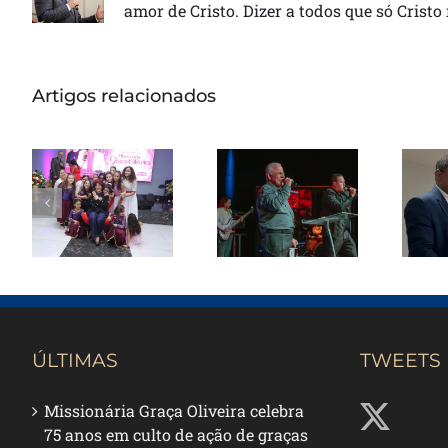
amor de Cristo. Dizer a todos que só Cristo
Artigos relacionados
Missionária
Graça Oliveira
Pas
Apóstolo Jair
celebra 75
de Oliveira
anos em
rec
ministra em
culto de
de 
noite de
ação de
avivamento
graças na
em Santos
Catedral da
re
Bênção
ÚLTIMAS
TWEETS
Missionária Graça Oliveira celebra
75 anos em culto de ação de graças