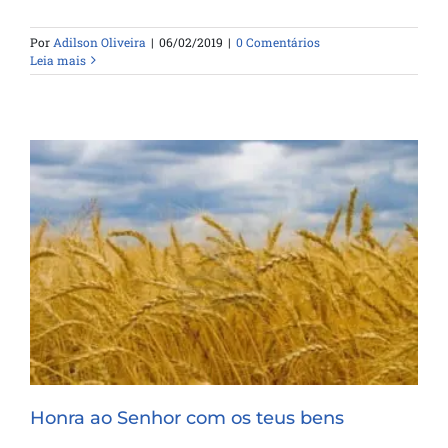
Por
Adilson Oliveira
|
06/02/2019
|
0 Comentários
Leia mais
Honra ao Senhor com os teus bens
Honra ao Senhor com os teus bens