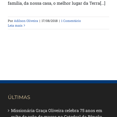
família, da nossa casa, o melhor lugar da Terra[...]
Por
Adilson Oliveira
|
17/08/2018
|
1 Comentário
Leia mais
ÚLTIMAS
Missionária Graça Oliveira celebra 75 anos em
culto de ação de graças na Catedral da Bênção