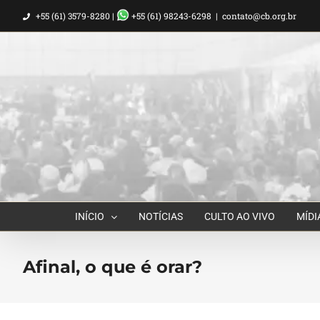
Ir
+55 (61) 3579-8280 |
+55 (61) 98243-6298
|
contato@cb.org.br
para
o
conteúdo
INÍCIO
NOTÍCIAS
CULTO AO VIVO
MÍDI
Afinal, o que é orar?