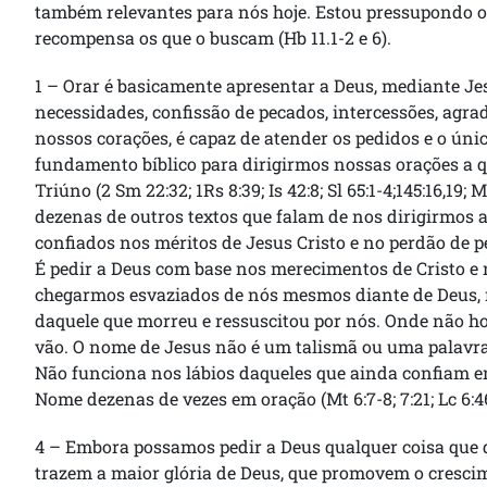
também relevantes para nós hoje. Estou pressupondo o b
recompensa os que o buscam (Hb 11.1-2 e 6).
1 – Orar é basicamente apresentar a Deus, mediante Jes
necessidades, confissão de pecados, intercessões, agr
nossos corações, é capaz de atender os pedidos e o úni
fundamento bíblico para dirigirmos nossas orações a q
Triúno (2 Sm 22:32; 1Rs 8:39; Is 42:8; Sl 65:1-4;145:16,19; M
dezenas de outros textos que falam de nos dirigirmos
confiados nos méritos de Jesus Cristo e no perdão de 
É pedir a Deus com base nos merecimentos de Cristo e n
chegarmos esvaziados de nós mesmos diante de Deus, n
daquele que morreu e ressuscitou por nós. Onde não hou
vão. O nome de Jesus não é um talismã ou uma palavra
Não funciona nos lábios daqueles que ainda confiam em
Nome dezenas de vezes em oração (Mt 6:7-8; 7:21; Lc 6:46-49
4 – Embora possamos pedir a Deus qualquer coisa que d
trazem a maior glória de Deus, que promovem o cresci