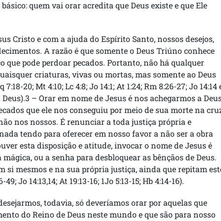
ásico: quem vai orar acredita que Deus existe e que Ele
us Cristo e com a ajuda do Espírito Santo, nossos desejos,
adecimentos. A razão é que somente o Deus Triúno conhece
co que pode perdoar pecados. Portanto, não há qualquer
uaisquer criaturas, vivas ou mortas, mas somente ao Deus
q 7:18-20; Mt 4:10; Lc 4:8; Jo 14:1; At 1:24; Rm 8:26-27; Jo 14:14 
 a Deus).3 – Orar em nome de Jesus é nos achegarmos a Deu
pecados que ele nos conseguiu por meio de sua morte na cru
ão nos nossos. É renunciar a toda justiça própria e
ada tendo para oferecer em nosso favor a não ser a obra
ver esta disposição e atitude, invocar o nome de Jesus é
 mágica, ou a senha para desbloquear as bênçãos de Deus.
 si mesmos e na sua própria justiça, ainda que repitam est
; Jo 14:13,14; At 19:13-16; 1Jo 5:13-15; Hb 4:14-16).
esejarmos, todavia, só deveríamos orar por aquelas que
mento do Reino de Deus neste mundo e que são para nosso