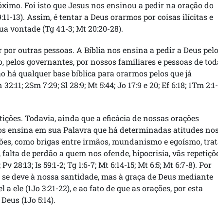
óximo. Foi isto que Jesus nos ensinou a pedir na oração do
9:11-13). Assim, é tentar a Deus orarmos por coisas ilícitas e
ua vontade (Tg 4:1-3; Mt 20:20-28).
por outras pessoas. A Bíblia nos ensina a pedir a Deus pel
o, pelos governantes, por nossos familiares e pessoas de tod
ão há qualquer base bíblica para orarmos pelos que já
11; 2Sm 7:29; Sl 28:9; Mt 5:44; Jo 17:9 e 20; Ef 6:18; 1Tm 2:1-
tições. Todavia, ainda que a eficácia de nossas orações
os ensina em sua Palavra que há determinadas atitudes no
ões, como brigas entre irmãos, mundanismo e egoísmo, trat
 falta de perdão a quem nos ofende, hipocrisia, vãs repetiçõ
Pv 28:13; Is 59:1-2; Tg 1:6-7; Mt 6:14-15; Mt 6:5; Mt 6:7-8). Por
o se deve à nossa santidade, mas à graça de Deus mediante
 a ele (1Jo 3:21-22), e ao fato de que as orações, por esta
eus (1Jo 5:14).