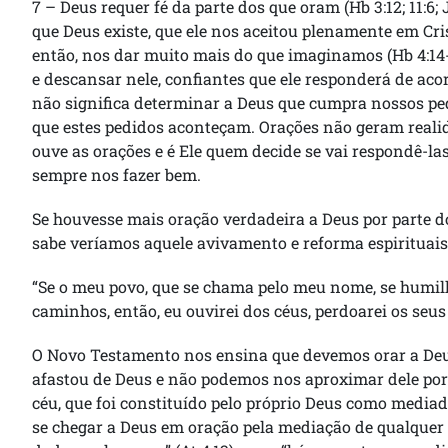
7 – Deus requer fé da parte dos que oram (Hb 3:12; 11:6; J
que Deus existe, que ele nos aceitou plenamente em Cri
então, nos dar muito mais do que imaginamos (Hb 4:14-
e descansar nele, confiantes que ele responderá de acor
não significa determinar a Deus que cumpra nossos pedi
que estes pedidos aconteçam. Orações não geram reali
ouve as orações e é Ele quem decide se vai respondê-la
sempre nos fazer bem.
Se houvesse mais oração verdadeira a Deus por parte 
sabe veríamos aquele avivamento e reforma espirituais
“Se o meu povo, que se chama pelo meu nome, se humilha
caminhos, então, eu ouvirei dos céus, perdoarei os seus 
O Novo Testamento nos ensina que devemos orar a Deus
afastou de Deus e não podemos nos aproximar dele por n
céu, que foi constituído pelo próprio Deus como mediad
se chegar a Deus em oração pela mediação de qualquer