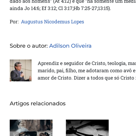
dado aos homens” (At 4:12) e que “há somente um mediad
ainda Jo 14:6; Ef 3:12; Cl 3:17;Hb 7:25-27;13:15).
Por:
Augustus Nicodemus Lopes
Sobre o autor:
Adilson Oliveira
Aprendiz e seguidor de Cristo, teologia, ma
marido, pai, filho, me adotaram como avô e
amor de Cristo. Dizer a todos que só Cristo
Artigos relacionados
Você
também foi
escolhido
Sentinelas