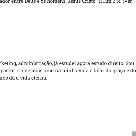
or entre Deus e os homens, Jesus Cristo” (1Tim 2:5). (Ver
rketing, administração, já estudei agora estudo direito. Sou
 pastor. O que mais amo na minha vida é falar da graça e do
 nos dá a vida eterna.