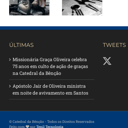
para ser um
da Torre de
sentinela da
Oração
Torre de
Oração
ÚLTIMAS
TWEETS
Missionária Graça Oliveira celebra
75 anos em culto de ação de graças
na Catedral da Bênção
Apóstolo Jair de Oliveira ministra
em noite de avivamento em Santos
© Catedral da Bênção
- Todos os Direitos Reservados
Feito com
por
Tenil Tecnologia