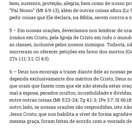
bem, sustento, proteção, alegria, bem como de nosso pr
“Pai Nosso” (Mt 6:9-13), além de outras coisas afins (Lc 
pedir coisas que Ele declara, na Bíblia, serem contra a s
5 – Em nossas orações, deveríamos nos lembrar de orar 
irmãos em Cristo, pela Igreja de Cristo em todo o mund
as classes, inclusive pelos nossos inimigos. Todavia, n
morreram ou oferecer petições em favor dos mortos (Gn 32:
2Ts 1:11; 3:1; Cl 4:3).
6 – Deus nos encoraja a trazer diante dele as nossas pe
dependa exclusivamente dos méritos de Cristo, Deus n
que oram que fazem com que ele não atenda estas oraç
mal a esposa, pecados ocultos, incredulidade e dúvidas,
entre outras coisas (Mt 5:23-24; Tg 4:1-3; 1Pe 3:7; Sl 66:18; 
outro lado, se nossas orações são respondidas, isto nã
Jesus Cristo, que nos habilita a viver de forma agradável
mesma graça, foram feitas de acordo com a vontade de D