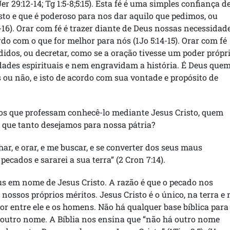
er 29:12-14; Tg 1:5-8;5:15). Esta fé é uma simples confiança d
sto e que é poderoso para nos dar aquilo que pedimos, ou
16). Orar com fé é trazer diante de Deus nossas necessidad
do com o que for melhor para nós (1Jo 5:14-15). Orar com fé
dos, ou decretar, como se a oração tivesse um poder própri
dades espirituais e nem engravidam a história. É Deus que
s ou não, e isto de acordo com sua vontade e propósito de
dos que professam conhecê-lo mediante Jesus Cristo, quem
 que tanto desejamos para nossa pátria?
r, e orar, e me buscar, e se converter dos seus maus
pecados e sararei a sua terra” (2 Cron 7:14).
 em nome de Jesus Cristo. A razão é que o pecado nos
ossos próprios méritos. Jesus Cristo é o único, na terra e 
or entre ele e os homens. Não há qualquer base bíblica para
 outro nome. A Bíblia nos ensina que “não há outro nome