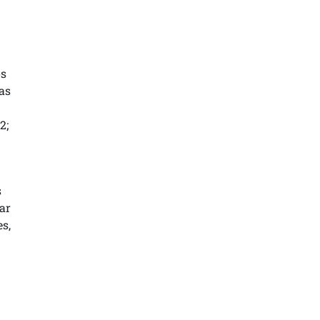
os
as
2;
s
ar
es,