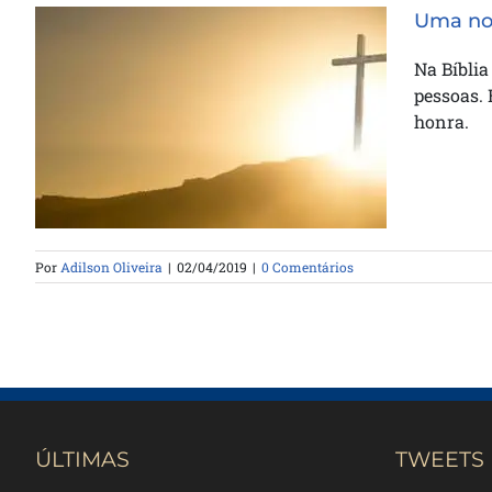
Uma no
Na Bíbli
pessoas.
honra.
Uma nova aliança
Por
Adilson Oliveira
|
02/04/2019
|
0 Comentários
ÚLTIMAS
TWEETS