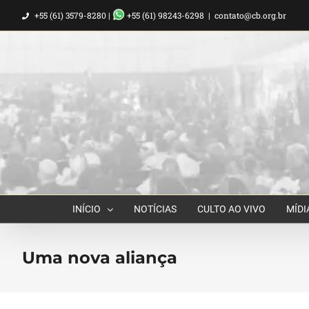
Ir
+55 (61) 3579-8280 |
+55 (61) 98243-6298
|
contato@cb.org.br
para
o
conteúdo
INÍCIO
NOTÍCIAS
CULTO AO VIVO
MÍDI
Uma nova aliança