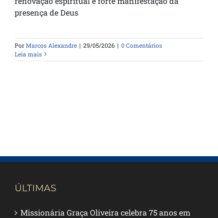
renovação espiritual e forte manifestação da
presença de Deus
Por
Marcos Alexandre
|
29/05/2026
|
0 Comentários
Leia mais
ÚLTIMAS
Missionária Graça Oliveira celebra 75 anos em