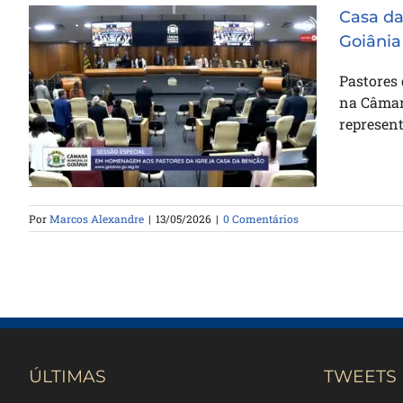
Casa d
Goiânia
Pastores
Casa da Bênção é homenageada
na Câmara
na Câmara Municipal de Goiânia
represent
Por
Marcos Alexandre
|
13/05/2026
|
0 Comentários
ÚLTIMAS
TWEETS