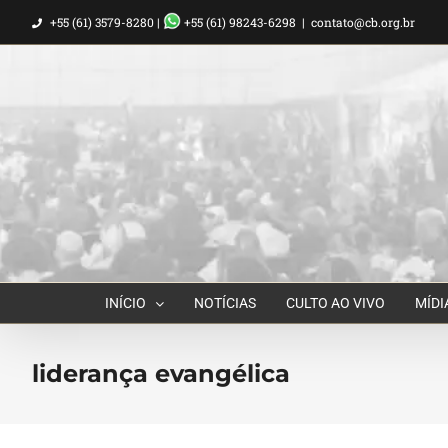
Ir
+55 (61) 3579-8280 |
+55 (61) 98243-6298
|
contato@cb.org.br
para
o
conteúdo
INÍCIO
NOTÍCIAS
CULTO AO VIVO
MÍDI
liderança evangélica