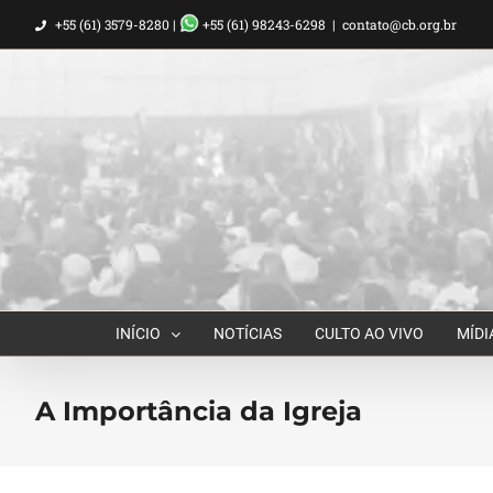
Ir
+55 (61) 3579-8280 |
+55 (61) 98243-6298
|
contato@cb.org.br
para
o
conteúdo
INÍCIO
NOTÍCIAS
CULTO AO VIVO
MÍDI
A Importância da Igreja