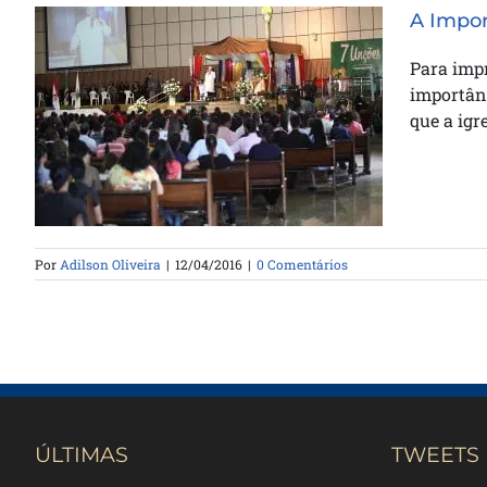
A Impor
Para impr
importânc
A Importância da Igreja –
que a igr
Alimentando Rebanho
Por
Adilson Oliveira
|
12/04/2016
|
0 Comentários
ÚLTIMAS
TWEETS